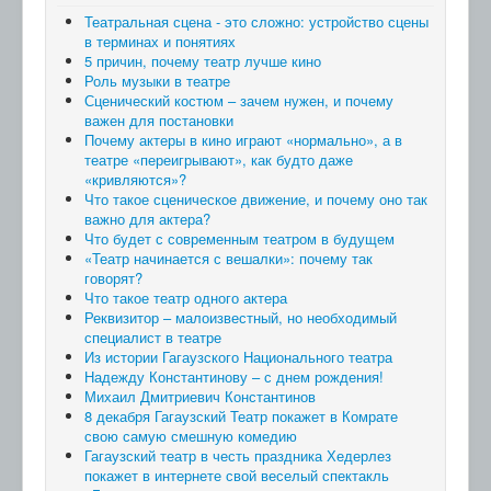
Театральная сцена - это сложно: устройство сцены
в терминах и понятиях
5 причин, почему театр лучше кино
Роль музыки в театре
Сценический костюм – зачем нужен, и почему
важен для постановки
Почему актеры в кино играют «нормально», а в
театре «переигрывают», как будто даже
«кривляются»?
Что такое сценическое движение, и почему оно так
важно для актера?
Что будет с современным театром в будущем
«Театр начинается с вешалки»: почему так
говорят?
Что такое театр одного актера
Реквизитор – малоизвестный, но необходимый
специалист в театре
Из истории Гагаузского Национального театра
Надежду Константинову – с днем рождения!
Михаил Дмитриевич Константинов
8 декабря Гагаузский Театр покажет в Комрате
свою самую смешную комедию
Гагаузский театр в честь праздника Хедерлез
покажет в интернете свой веселый спектакль