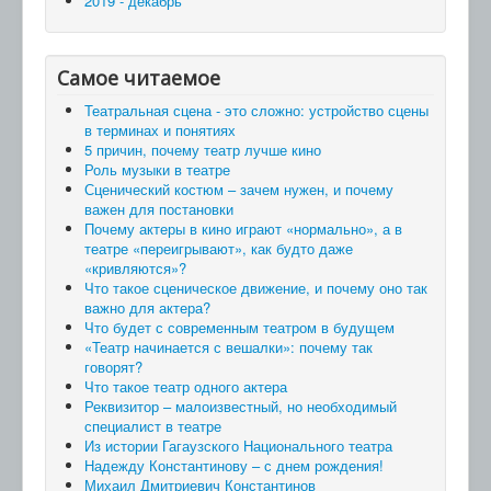
2019 - декабрь
Самое читаемое
Театральная сцена - это сложно: устройство сцены
в терминах и понятиях
5 причин, почему театр лучше кино
Роль музыки в театре
Сценический костюм – зачем нужен, и почему
важен для постановки
Почему актеры в кино играют «нормально», а в
театре «переигрывают», как будто даже
«кривляются»?
Что такое сценическое движение, и почему оно так
важно для актера?
Что будет с современным театром в будущем
«Театр начинается с вешалки»: почему так
говорят?
Что такое театр одного актера
Реквизитор – малоизвестный, но необходимый
специалист в театре
Из истории Гагаузского Национального театра
Надежду Константинову – с днем рождения!
Михаил Дмитриевич Константинов