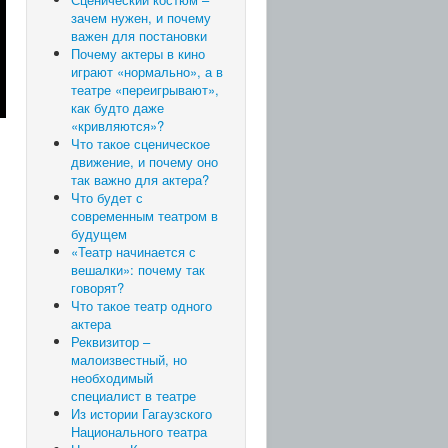
зачем нужен, и почему
важен для постановки
Почему актеры в кино
играют «нормально», а в
театре «переигрывают»,
как будто даже
«кривляются»?
Что такое сценическое
движение, и почему оно
так важно для актера?
Что будет с
современным театром в
будущем
«Театр начинается с
вешалки»: почему так
говорят?
Что такое театр одного
актера
Реквизитор –
малоизвестный, но
необходимый
специалист в театре
Из истории Гагаузского
Национального театра