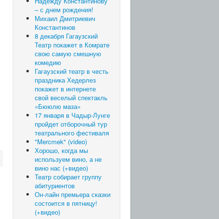
Надежду Константинову
– с днем рождения!
Михаил Дмитриевич
Константинов
8 декабря Гагаузский
Театр покажет в Комрате
свою самую смешную
комедию
Гагаузский театр в честь
праздника Хедерлез
покажет в интернете
свой веселый спектакль
«Бююлю маза»
17 января в Чадыр-Лунге
пройдет отборочный тур
театрального фестиваля
"Mercmek" (video)
Хорошо, когда мы
используем вино, а не
вино нас (+видео)
Театр собирает группу
абитуриентов
Он-лайн премьера сказки
состоится в пятницу!
(+видео)