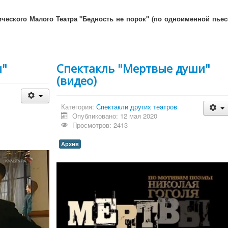
ческого Малого Театра "Бедность не порок" (по одноименной пьес
ы"
Спектакль "Мертвые души"
(видео)
Категория:
Спектакли других театров
Опубликовано: 12 мая 2020
Просмотров: 2413
Архив