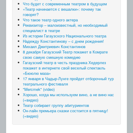
Что будет с современным театром в будущем
«Театр начинается с вешалки»: почему так
говорят?
Что такое театр одного актера
Реквизитор – малоизвестный, но необходимый
специалист в театре
Из истории Гагаузского Национального театра
Надежду Константинову – с днем рождения!
Михаил Дмитриевич Константинов
8 декабря Гагаузский Театр покажет в Комрате
свою самую смешную комедию
Гагаузский театр в честь праздника Хедерлез
покажет в интернете свой веселый спектакль
«Бююлю маза»
17 января в Чадыр-Лунге пройдет отборочный тур
театрального фестиваля
"Mercmek" (video)
Хорошо, когда мы используем вино, а не вино нас
(+видео)
Театр собирает группу абитуриентов
Он-лайн премьера сказки состоится в пятницу!
(+видео)