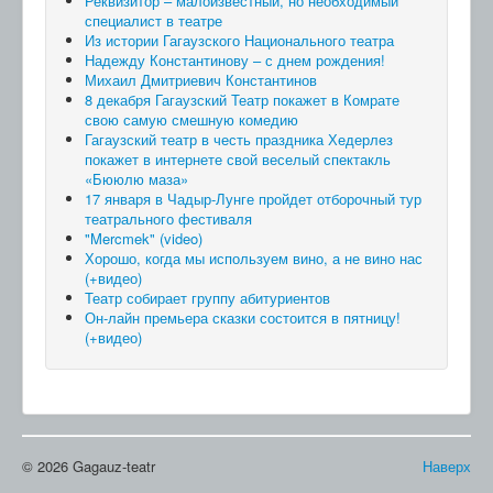
Реквизитор – малоизвестный, но необходимый
специалист в театре
Из истории Гагаузского Национального театра
Надежду Константинову – с днем рождения!
Михаил Дмитриевич Константинов
8 декабря Гагаузский Театр покажет в Комрате
свою самую смешную комедию
Гагаузский театр в честь праздника Хедерлез
покажет в интернете свой веселый спектакль
«Бююлю маза»
17 января в Чадыр-Лунге пройдет отборочный тур
театрального фестиваля
"Mercmek" (video)
Хорошо, когда мы используем вино, а не вино нас
(+видео)
Театр собирает группу абитуриентов
Он-лайн премьера сказки состоится в пятницу!
(+видео)
© 2026 Gagauz-teatr
Наверх