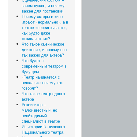
зачем нужен, и почему
важен для постановки
Почему актеры в кино
играют «нормально», а в
театре «переигрывают»,
как будто даже
«кривляются»?
Что такое сценическое
движение, и почему оно
так важно для актера?
Что будет с
современным театром в
будущем
«Театр начинается с
вешалки»: почему так
говорят?
Что такое театр одного
актера
Реквизитор –
малоизвестный, но
необходимый
специалист в театре
Из истории Гагаузского
Национального театра