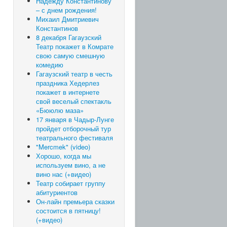
Надежду Константинову
– с днем рождения!
Михаил Дмитриевич
Константинов
8 декабря Гагаузский
Театр покажет в Комрате
свою самую смешную
комедию
Гагаузский театр в честь
праздника Хедерлез
покажет в интернете
свой веселый спектакль
«Бююлю маза»
17 января в Чадыр-Лунге
пройдет отборочный тур
театрального фестиваля
"Mercmek" (video)
Хорошо, когда мы
используем вино, а не
вино нас (+видео)
Театр собирает группу
абитуриентов
Он-лайн премьера сказки
состоится в пятницу!
(+видео)