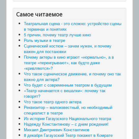
Самое читаемое
Театральная сцена - это сложно: устройство сцены
в терминах и понятиях
5 причин, почему театр лучше кино
Роль музыки в театре
Сценический костюм – зачем нужен, и почему
важен для постановки
Почему актеры в кино играют «нормально», а в
театре «переигрывают», как будто даже
«кривляются»?
Что такое сценическое движение, и почему оно так
важно для актера?
Что будет с современным театром в будущем
«Театр начинается с вешалки»: почему так
говорят?
Что такое театр одного актера
Реквизитор – малоизвестный, но необходимый
специалист в театре
Из истории Гагаузского Национального театра
Надежду Константинову – с днем рождения!
Михаил Дмитриевич Константинов
8 декабря Гагаузский Театр покажет в Комрате