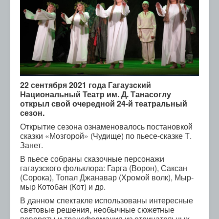
22 сентября 2021 года Гагаузcкий
Национальный Театр им. Д. Танасоглу
открыл свой очередной 24-й театральный
сезон.
Открытие сезона ознаменовалось постановкой
сказки «Мозгорой» (Чудище) по пьесе-сказке Т.
Занет.
В пьесе собраны сказочные персонажи
гагаузского фольклора: Гарга (Ворон), Саксан
(Сорока), Топал Джанавар (Хромой волк), Мыр-
мыр Котобан (Кот) и др.
В данном спектакле использованы интересные
световые решения, необычные сюжетные
повороты и трансформация из отрицательных