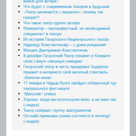
важно для актера?
Что будет с современным театром в будущем
«Театр начинается с вешалки»: почему так
говорят?
Что такое театр одного актера
Реквизитор – малоизвестный, но необходимый
специалист в театре
Из истории Гагаузского Национального театра
Надежду Константинову – с днем рождения!
Михаил Дмитриевич Константинов
8 декабря Гагаузский Театр покажет в Комрате
свою самую смешную комедию
Гагаузский театр в честь праздника Хедерлез
покажет в интернете свой веселый спектакль
«Бююлю маза»
17 января в Чадыр-Лунге пройдет отборочный тур
театрального фестиваля
"Mercmek" (video)
Хорошо, когда мы используем вино, а не вино нас
(+видео)
Театр собирает группу абитуриентов
Он-лайн премьера сказки состоится в пятницу!
(+видео)