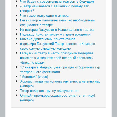
Что будет с современным театром в будущем
«Театр начинается с вешалки»: почему так
говорят?
Что такое театр одного актера
Реквизитор – малоизвестный, но необходимый
специалист в театре
Из истории Гагаузского Национального театра
Надежду Константинову – с днем рождения!
Михаил Дмитриевич Константинов
8 декабря Гагаузский Театр покажет в Комрате
свою самую смешную комедию
Гагаузский театр в честь праздника Хедерлез
покажет в интернете свой веселый спектакль
«Бююлю маза»
17 января в Чадыр-Лунге пройдет отборочный тур
театрального фестиваля
"Mercmek" (video)
Хорошо, когда мы используем вино, а не вино нас
(+видео)
Театр собирает группу абитуриентов
Он-лайн премьера сказки состоится в пятницу!
(+видео)