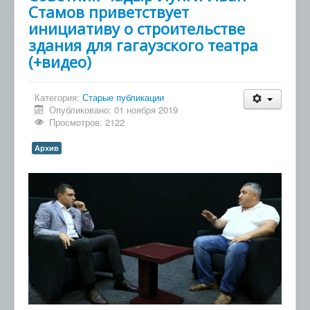
Стамов приветствует
инициативу о строительстве
здания для гагаузского театра
(+видео)
Категория:
Старые публикации
Опубликовано: 01 ноября 2019
Просмотров: 2122
Архив