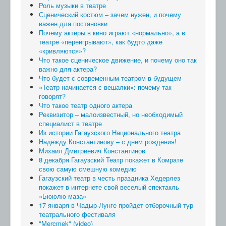
Роль музыки в театре
Сценический костюм – зачем нужен, и почему
важен для постановки
Почему актеры в кино играют «нормально», а в
театре «переигрывают», как будто даже
«кривляются»?
Что такое сценическое движение, и почему оно так
важно для актера?
Что будет с современным театром в будущем
«Театр начинается с вешалки»: почему так
говорят?
Что такое театр одного актера
Реквизитор – малоизвестный, но необходимый
специалист в театре
Из истории Гагаузского Национального театра
Надежду Константинову – с днем рождения!
Михаил Дмитриевич Константинов
8 декабря Гагаузский Театр покажет в Комрате
свою самую смешную комедию
Гагаузский театр в честь праздника Хедерлез
покажет в интернете свой веселый спектакль
«Бююлю маза»
17 января в Чадыр-Лунге пройдет отборочный тур
театрального фестиваля
"Mercmek" (video)