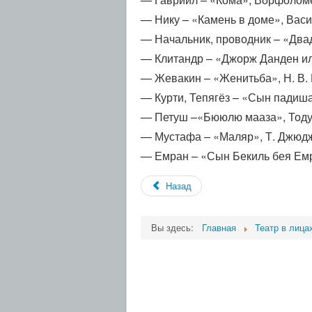
— Нику – «Камень в доме», Вас
— Начальник, проводник – «Два
— Клитандр – «Джорж Данден ил
— Жевакин – «Женитьба», Н. В. 
— Курти, Тепягёз – «Сын падиш
— Петуш –«Бююлю мааза», Тоду
— Мустафа – «Маляр», Т. Джюд
— Емран – «Сын Бекиль бея Емр
Назад
Вы здесь:
Главная
Театр в лица