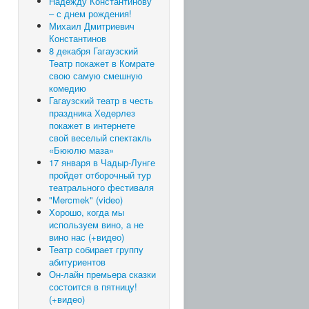
Надежду Константинову
– с днем рождения!
Михаил Дмитриевич
Константинов
8 декабря Гагаузский
Театр покажет в Комрате
свою самую смешную
комедию
Гагаузский театр в честь
праздника Хедерлез
покажет в интернете
свой веселый спектакль
«Бююлю маза»
17 января в Чадыр-Лунге
пройдет отборочный тур
театрального фестиваля
"Mercmek" (video)
Хорошо, когда мы
используем вино, а не
вино нас (+видео)
Театр собирает группу
абитуриентов
Он-лайн премьера сказки
состоится в пятницу!
(+видео)