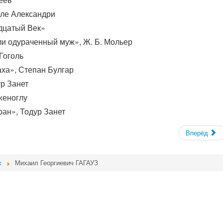
иле Александри
дцатый Век»
и одураченный муж», Ж. Б. Мольер
Гоголь
аха», Степан Булгар
р Занет
женоглу
ан», Тодур Занет
Вперёд
х
Михаил Георгиевич ГАГАУЗ