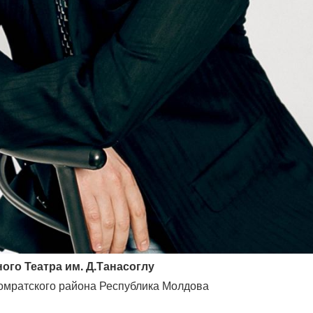
ого Театра им. Д.Танасоглу
 Комратского района Республика Молдова