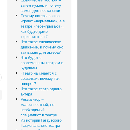
зачем нужен, и почему
важен для постановки
Почему актеры в кино
играют «нормально», а в
театре «переигрывают»,
как будто даже
«кривляются»?
Что такое сценическое
движение, и почему оно
так важно для актера?
Что будет с
современным театром в
будущем
«Театр начинается с
вешалки»: почему так
говорят?
Что такое театр одного
актера
Реквизитор –
малоизвестный, но
необходимый
специалист в театре
Из истории Гагаузского
Национального театра