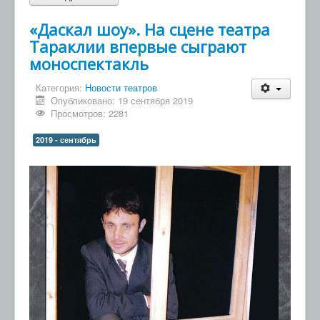
«Даскал шоу». На сцене театра
Тараклии впервые сыграют
моноспектакль
Категория:
Новости театров
Опубликовано: 19 сентября 2019
Просмотров: 2281
2019 - сентябрь