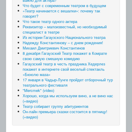
важно для актера?
Что будет с современным театром в будущем
«Театр начинается с вешалки»: почему так
говорят?
Что такое театр одного актера
Реквизитор – малоизвестный, но необходимый
специалист в театре
Из истории Гагаузского Национального театра
Надежду Константинову – с днем рождения!
Михаил Дмитриевич Константинов
8 декабря Гагаузский Театр покажет в Комрате
свою самую смешную комедию
Гагаузский театр в честь праздника Хедерлез
покажет в интернете свой веселый спектакль
«Бююлю маза»
17 января в Чадыр-Лунге пройдет отборочный тур
театрального фестиваля
"Mercmek" (video)
Хорошо, когда мы используем вино, а не вино нас
(+видео)
Театр собирает группу абитуриентов
Он-лайн премьера сказки состоится в пятницу!
(+видео)