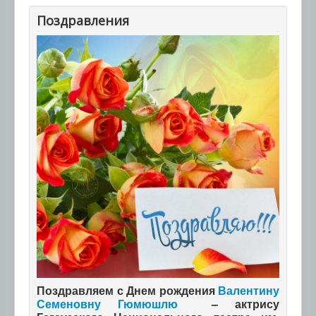
Поздравления
Поздравляем с Днем рождения
Валентину
Семеновну Гюмюшлю
– актрису