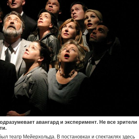
одразумевает авангард и эксперимент. Не все зрители
ти.
был театр Мейерхольда. В постановках и спектаклях здесь