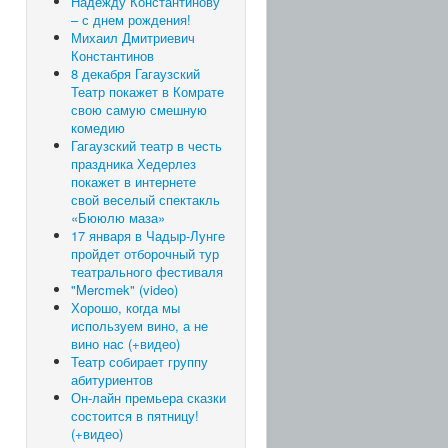
Надежду Константинову
– с днем рождения!
Михаил Дмитриевич
Константинов
8 декабря Гагаузский
Театр покажет в Комрате
свою самую смешную
комедию
Гагаузский театр в честь
праздника Хедерлез
покажет в интернете
свой веселый спектакль
«Бююлю маза»
17 января в Чадыр-Лунге
пройдет отборочный тур
театрального фестиваля
"Mercmek" (video)
Хорошо, когда мы
используем вино, а не
вино нас (+видео)
Театр собирает группу
абитуриентов
Он-лайн премьера сказки
состоится в пятницу!
(+видео)