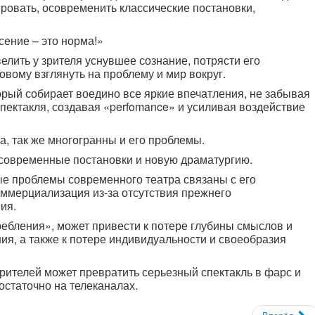
ровать, осовременить классические постановки,
сение – это норма!»
елить у зрителя уснувшее сознание, потрясти его
овому взглянуть на проблему и мир вокруг.
орый собирает воедино все яркие впечатления, не забывая
спектакля, создавая «perfomance» и усиливая воздействие
а, так же многогранны и его проблемы.
современные постановки и новую драматургию.
ые проблемы современного театра связаны с его
оммерциализация из-за отсутствия прежнего
ия.
ребления», может привести к потере глубины смыслов и
я, а также к потере индивидуальности и своеобразия
зрителей может превратить серьезный спектакль в фарс и
остаточно на телеканалах.