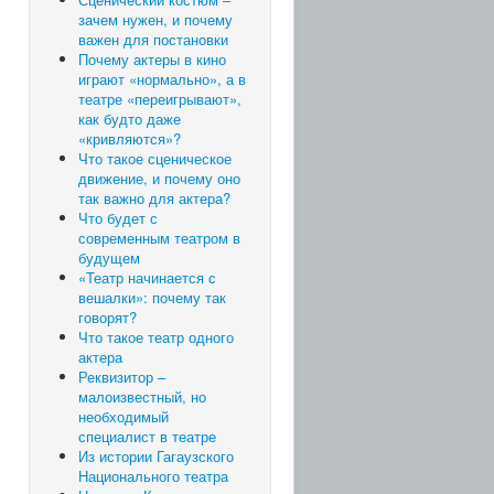
зачем нужен, и почему
важен для постановки
Почему актеры в кино
играют «нормально», а в
театре «переигрывают»,
как будто даже
«кривляются»?
Что такое сценическое
движение, и почему оно
так важно для актера?
Что будет с
современным театром в
будущем
«Театр начинается с
вешалки»: почему так
говорят?
Что такое театр одного
актера
Реквизитор –
малоизвестный, но
необходимый
специалист в театре
Из истории Гагаузского
Национального театра