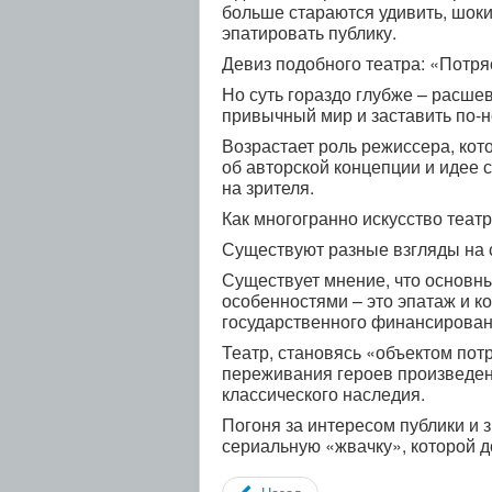
больше стараются удивить, шоки
эпатировать публику.
Девиз подобного театра: «Потря
Но суть гораздо глубже – расшев
привычный мир и заставить по-н
Возрастает роль режиссера, кот
об авторской концепции и идее 
на зрителя.
Как многогранно искусство театр
Существуют разные взгляды на 
Существует мнение, что основн
особенностями – это эпатаж и к
государственного финансирован
Театр, становясь «объектом пот
переживания героев произведени
классического наследия.
Погоня за интересом публики и 
сериальную «жвачку», которой д