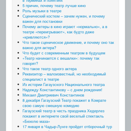
в терминах и понятиях
5 причин, почему театр лучше кино
Роль музыки в театре
Сценический костюм – зачем нужен, и почему
важен для постановки
Почему актеры в кино играют «нормально», а в
театре «переигрывают», как будто даже
«кривляются»?
Что такое сценическое движение, и почему оно так
важно для актера?
Что будет с современным театром в будущем
«Театр начинается с вешалки»: почему так
говорят?
Что такое театр одного актера
Реквизитор – малоизвестный, но необходимый
специалист в театре
Из истории Гагаузского Национального театра
Надежду Константинову – с днем рождения!
Михаил Дмитриевич Константинов
8 декабря Гагаузский Театр покажет в Комрате
свою самую смешную комедию
Гагаузский театр в честь праздника Хедерлез
покажет в интернете свой веселый спектакль
«Бююлю маза»
17 января в Чадыр-Лунге пройдет отборочный тур