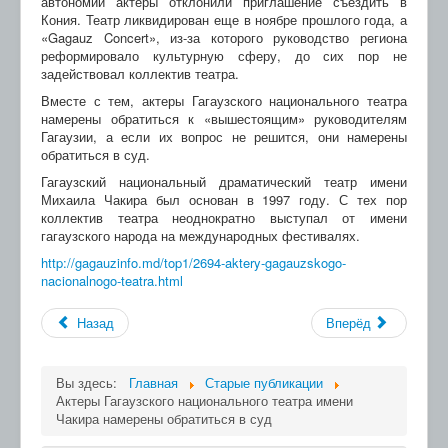
автономии актеры отклонили приглашение съездить в
Кония. Театр ликвидирован еще в ноябре прошлого года, а
«Gagauz Concert», из-за которого руководство региона
реформировало культурную сферу, до сих пор не
задействовал коллектив театра.
Вместе с тем, актеры Гагаузского национального театра
намерены обратиться к «вышестоящим» руководителям
Гагаузии, а если их вопрос не решится, они намерены
обратиться в суд.
Гагаузский национальный драматический театр имени
Михаила Чакира был основан в 1997 году. С тех пор
коллектив театра неоднократно выступал от имени
гагаузского народа на международных фестивалях.
http://gagauzinfo.md/top1/2694-aktery-gagauzskogo-
nacionalnogo-teatra.html
Назад
Вперёд
Вы здесь:
Главная
Старые публикации
Актеры Гагаузского национального театра имени
Чакира намерены обратиться в суд