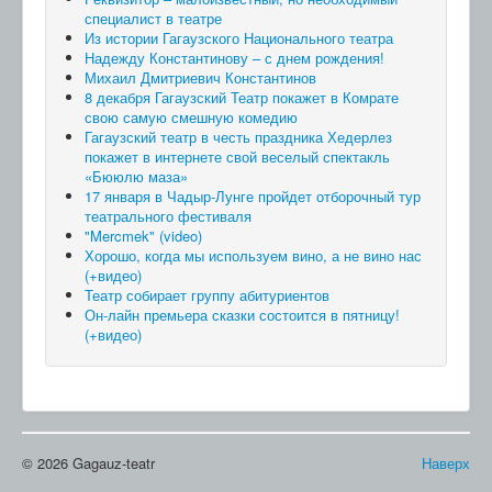
специалист в театре
Из истории Гагаузского Национального театра
Надежду Константинову – с днем рождения!
Михаил Дмитриевич Константинов
8 декабря Гагаузский Театр покажет в Комрате
свою самую смешную комедию
Гагаузский театр в честь праздника Хедерлез
покажет в интернете свой веселый спектакль
«Бююлю маза»
17 января в Чадыр-Лунге пройдет отборочный тур
театрального фестиваля
"Mercmek" (video)
Хорошо, когда мы используем вино, а не вино нас
(+видео)
Театр собирает группу абитуриентов
Он-лайн премьера сказки состоится в пятницу!
(+видео)
© 2026 Gagauz-teatr
Наверх