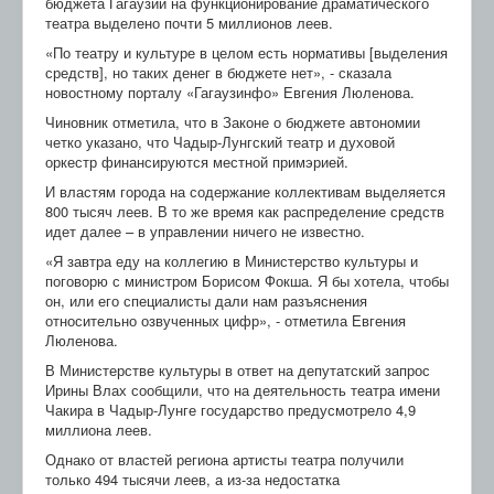
бюджета Гагаузии на функционирование драматического
театра выделено почти 5 миллионов леев.
«По театру и культуре в целом есть нормативы [выделения
средств], но таких денег в бюджете нет», - сказала
новостному порталу «Гагаузинфо» Евгения Люленова.
Чиновник отметила, что в Законе о бюджете автономии
четко указано, что Чадыр-Лунгский театр и духовой
оркестр финансируются местной примэрией.
И властям города на содержание коллективам выделяется
800 тысяч леев. В то же время как распределение средств
идет далее – в управлении ничего не известно.
«Я завтра еду на коллегию в Министерство культуры и
поговорю с министром Борисом Фокша. Я бы хотела, чтобы
он, или его специалисты дали нам разъяснения
относительно озвученных цифр», - отметила Евгения
Люленова.
В Министерстве культуры в ответ на депутатский запрос
Ирины Влах сообщили, что на деятельность театра имени
Чакира в Чадыр-Лунге государство предусмотрело 4,9
миллиона леев.
Однако от властей региона артисты театра получили
только 494 тысячи леев, а из-за недостатка