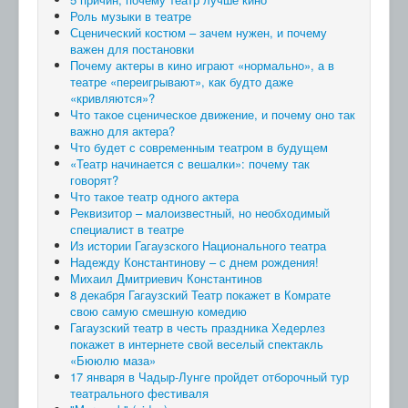
Роль музыки в театре
Сценический костюм – зачем нужен, и почему
важен для постановки
Почему актеры в кино играют «нормально», а в
театре «переигрывают», как будто даже
«кривляются»?
Что такое сценическое движение, и почему оно так
важно для актера?
Что будет с современным театром в будущем
«Театр начинается с вешалки»: почему так
говорят?
Что такое театр одного актера
Реквизитор – малоизвестный, но необходимый
специалист в театре
Из истории Гагаузского Национального театра
Надежду Константинову – с днем рождения!
Михаил Дмитриевич Константинов
8 декабря Гагаузский Театр покажет в Комрате
свою самую смешную комедию
Гагаузский театр в честь праздника Хедерлез
покажет в интернете свой веселый спектакль
«Бююлю маза»
17 января в Чадыр-Лунге пройдет отборочный тур
театрального фестиваля